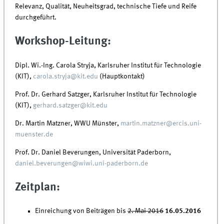
Relevanz, Qualität, Neuheitsgrad, technische Tiefe und Reife
durchgeführt.
Workshop-Leitung:
Dipl. Wi.-Ing. Carola Stryja, Karlsruher Institut für Technologie
(KIT),
carola.stryja@kit.edu
(Hauptkontakt)
Prof. Dr. Gerhard Satzger, Karlsruher Institut für Technologie
(KIT),
gerhard.satzger@kit.edu
Dr. Martin Matzner, WWU Münster,
martin.matzner@ercis.uni-
muenster.de
Prof. Dr. Daniel Beverungen, Universität Paderborn,
daniel.beverungen@wiwi.uni-paderborn.de
Zeitplan:
Einreichung von Beiträgen bis
2. Mai 2016
16.05.2016